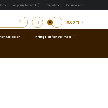
abım
Alışveriş Listem (0)
Sepetim
Ödeme Yap
0,00 TL
0
er Kaideler
Pirinç Harfler ve İmza