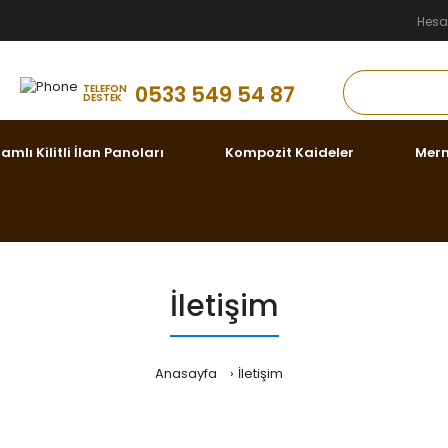
Hes
0533 549 54 87
TELEFON
DESTEK
amlı Kilitli İlan Panoları
Kompozit Kaideler
Merm
İletişim
Anasayfa
İletişim